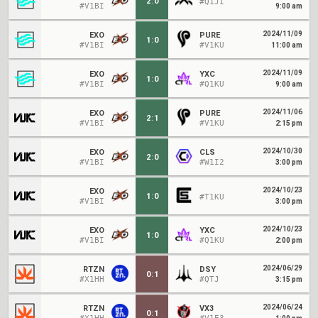
2
:
0
#Q1JI
#V1BI
9:00 am
2024/11/09
EXO
PURE
1
:
0
#V1BI
#V1KU
11:00 am
2024/11/09
EXO
YXC
1
:
0
#V1BI
#Q1KU
9:00 am
2024/11/06
EXO
PURE
2
:
1
#V1BI
#V1KU
2:15 pm
2024/10/30
EXO
CLS
2
:
0
#V1BI
#W1I2
3:00 pm
2024/10/23
EXO
1
:
0
#T1KU
#V1BI
3:00 pm
2024/10/23
EXO
YXC
1
:
0
#V1BI
#Q1KU
2:00 pm
2024/06/29
RTZN
DSY
0
:
1
#X1HH
#QTJ
3:15 pm
2024/06/24
RTZN
VX3
0
:
1