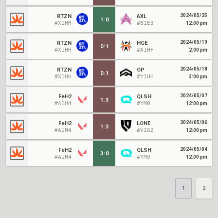
2024/05/25
RTZN
AXL
1
:
0
#X1HH
#B1E3
12:00 pm
2024/05/19
RTZN
HGE
0
:
1
#X1HH
#A1HF
2:00 pm
2024/05/18
RTZN
OP
0
:
1
#X1HH
#Y1HH
3:00 pm
2024/05/07
FeH2
QLSH
1
:
3
#A1H4
#YM0
12:00 pm
2024/05/06
FeH2
LONE
1
:
3
#A1H4
#V1G2
12:00 pm
2024/05/04
FeH2
QLSH
3
:
0
#A1H4
#YM0
12:00 pm
1
2