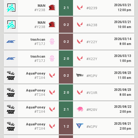
2026/03/21
MAN
2
:
1
#Q239
#Y238
12:00 pm
2026/03/21
MAN
0
:
2
#A238
#Y238
10:00 am
2026/03/14
trashcan
0
:
2
#Y22Y
#T17J
8:00 am
2026/03/13
trashcan
2
:
0
#X22Y
#T17J
1:00 pm
2025/08/23
AquaPoney
0
:
2
#M1PV
#T1V4
11:00 am
2025/08/23
AquaPoney
2
:
0
#V1VR
#T1V4
8:00 am
2025/08/22
AquaPoney
2
:
1
#M20V
#T1V4
2:00 pm
2025/08/21
AquaPoney
1
:
2
#W1PV
#T1V4
2:00 pm