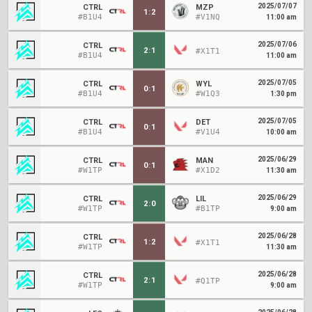
2025/07/07
CTRL
MZP
1
:
2
#B1U4
#V1NQ
11:00 am
2025/07/06
CTRL
2
:
1
#X1T1
#B1U4
11:00 am
2025/07/05
CTRL
WYL
0
:
1
#B1U4
#W1Q3
1:30 pm
2025/07/05
CTRL
DET
0
:
1
#B1U4
#V1U4
10:00 am
2025/06/29
CTRL
MAN
0
:
1
#W1TP
#X1D2
11:30 am
2025/06/29
CTRL
LIL
2
:
0
#W1TP
#B1TP
9:00 am
2025/06/28
CTRL
1
:
2
#X1T1
#W1TP
11:30 am
2025/06/28
CTRL
2
:
1
#Q1TP
#W1TP
9:00 am