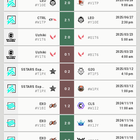
2025/06/28
LEO
2
:
0
#V1TP
#Y1OE
9:00 am
2025/06/27
CTRL
LEO
2
:
1
#W1TP
#Y1OE
2:30 pm
2025/03/23
Uzhiki
2
:
0
#Q1T6
#V1T6
5:00 am
2025/03/23
Uzhiki
0
:
1
#B1T6
#V1T6
4:00 am
2025/03/12
5STARS Esport
G2G
0
:
2
#T1PX
#T1F5
4:10 pm
2025/03/12
5STARS Esport
0
:
2
#W1PX
#T1PX
1:00 pm
2024/11/19
EXO
CLS
1
:
2
#V1BI
#W1I2
11:00 am
2024/11/16
EXO
NS
2
:
0
#V1BI
#X1JY
10:00 am
2024/11/10
EXO