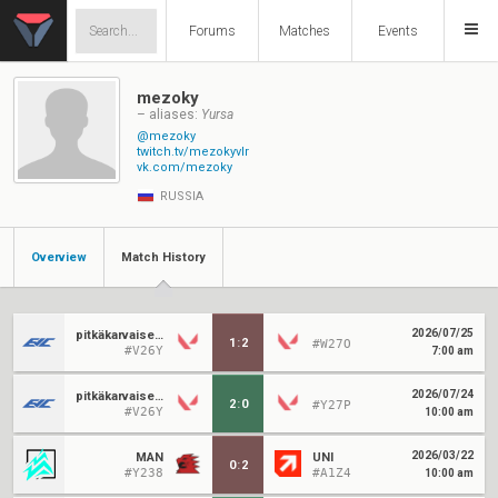
Forums
Matches
Events
mezoky
– aliases:
Yursa
@mezoky
twitch.tv/mezokyvlr
vk.com/mezoky
RUSSIA
Overview
Match History
2026/07/25
pitkäkarvaisetkirjanpitäjätkuusamosta
1
:
2
#W27O
#V26Y
7:00 am
2026/07/24
pitkäkarvaisetkirjanpitäjätkuusamosta
2
:
0
#Y27P
#V26Y
10:00 am
2026/03/22
MAN
UNI
0
:
2
#Y238
#A1Z4
10:00 am