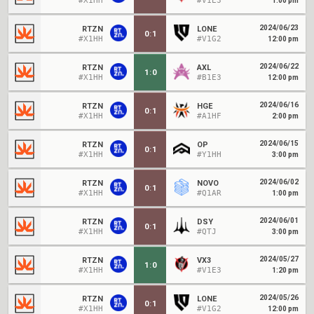
#X1HH
#V1E3
1:00 pm
2024/06/23
RTZN
LONE
0
:
1
#X1HH
#V1G2
12:00 pm
2024/06/22
RTZN
AXL
1
:
0
#X1HH
#B1E3
12:00 pm
2024/06/16
RTZN
HGE
0
:
1
#X1HH
#A1HF
2:00 pm
2024/06/15
RTZN
OP
0
:
1
#X1HH
#Y1HH
3:00 pm
2024/06/02
RTZN
NOVO
0
:
1
#X1HH
#Q1AR
1:00 pm
2024/06/01
RTZN
DSY
0
:
1
#X1HH
#QTJ
3:00 pm
2024/05/27
RTZN
VX3
1
:
0
#X1HH
#V1E3
1:20 pm
2024/05/26
RTZN
LONE
0
:
1
#X1HH
#V1G2
12:00 pm