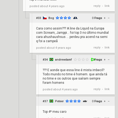
reply
link
posted
about 4 years ago
•
#33
Bog
0
Frags
+
–
Cara como assim??? A line da Liquid na Europa
com Scream, Jamppi… foi top 3 no último mundial
cara ahushaushsus … perdeu pra acend na semi
q foi a campeã
reply
link
posted
about 4 years ago
•
#34
andrewdamf
-2
Frags
+
–
??? E aonde que essa line é mista imbecil?
Todo mundo no time é homem. que ainda tá
no time e os outros que saíram sempre
foram homens
reply
link
posted
about 4 years ago
•
#37
Peteer
0
Frags
+
–
Top 4* meu caro