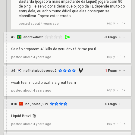
Bastarda (jogadora mais impactante da Liquid) jogará com 80
de ping... e se vc considerar que o jogo da TL depende muito do
entry dela, eu acho muito difícil que elas consigam se
classificar. Espero estar errado.
reply
link
posted
about 4 years ago
•
#5
andrewdamf
-3
Frags
+
–
Se não droparem 40 kills de yoru dnv tá ótimo pra tl
reply
link
posted
about 4 years ago
•
#6
no1haterbutloveyou2
1
Frags
+
–
woah team liquid brazil is a great team
reply
link
posted
about 4 years ago
•
#10
no_noise_979
0
Frags
+
–
Liquid Brazil 🥰
reply
link
posted
about 4 years ago
•