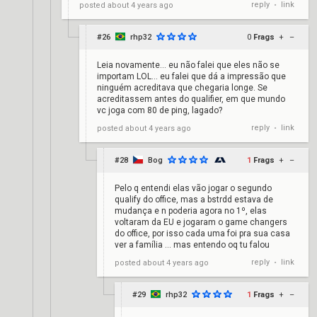
reply
link
posted
about 4 years ago
•
#26
rhp32
0
Frags
+
–
Leia novamente... eu não falei que eles não se
importam LOL... eu falei que dá a impressão que
ninguém acreditava que chegaria longe. Se
acreditassem antes do qualifier, em que mundo
vc joga com 80 de ping, lagado?
reply
link
posted
about 4 years ago
•
#28
Bog
1
Frags
+
–
Pelo q entendi elas vão jogar o segundo
qualify do office, mas a bstrdd estava de
mudança e n poderia agora no 1º, elas
voltaram da EU e jogaram o game changers
do office, por isso cada uma foi pra sua casa
ver a família … mas entendo oq tu falou
reply
link
posted
about 4 years ago
•
#29
rhp32
1
Frags
+
–