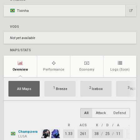
Tixinha
VODS
Not yet available
MAPS/STATS
Overview
Performance
Economy
Logs
(Soon)
1
2
3
All Maps
Breeze
Icebox
N/A
All
Attack
Defend
R
ACS
K
/
D
/
A
+/–
Champzera
1.33
261
38
/
25
/
11
+13
LUSA