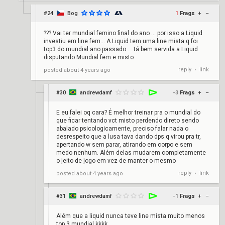
#24
Bog
1
Frags
+
–
??? Vai ter mundial femino final do ano … por isso a Liquid
investiu em line fem… A Liquid tem uma line mista q foi
top3 do mundial ano passado … tá bem servida a Liquid
disputando Mundial fem e misto
reply
link
posted
about 4 years ago
•
#30
andrewdamf
-3
Frags
+
–
E eu falei oq cara? É melhor treinar pra o mundial do
que ficar tentando vct misto perdendo direto sendo
abalado psicologicamente, preciso falar nada o
desrespeito que a lusa tava dando dps q virou pra tr,
apertando w sem parar, atirando em corpo e sem
medo nenhum. Além delas mudarem completamente
o jeito de jogo em vez de manter o mesmo
reply
link
posted
about 4 years ago
•
#31
andrewdamf
-1
Frags
+
–
Além que a liquid nunca teve line mista muito menos
top 3 mundial kkkk