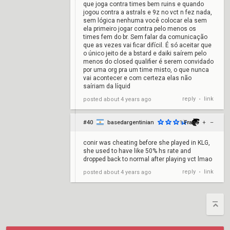
que joga contra times bem ruins e quando
jogou contra a astrals e 9z no vct n fez nada,
sem lógica nenhuma você colocar ela sem
ela primeiro jogar contra pelo menos os
times fem do br. Sem falar da comunicação
que as vezes vai ficar difícil. É só aceitar que
o único jeito de a bstard e daiki saírem pelo
menos do closed qualifier é serem convidado
por uma org pra um time misto, o que nunca
vai acontecer e com certeza elas não
saíriam da líquid
reply
link
posted
about 4 years ago
•
#40
basedargentinian
-1
Frags
+
–
conir was cheating before she played in KLG,
she used to have like 50% hs rate and
dropped back to normal after playing vct lmao
reply
link
posted
about 4 years ago
•