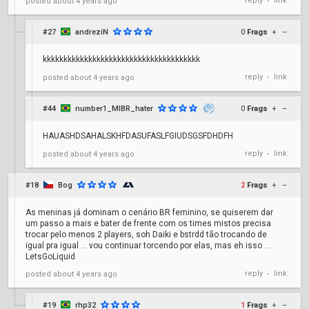
reply
link
posted
about 4 years ago
•
#27
andreziN
0
Frags
+
–
kkkkkkkkkkkkkkkkkkkkkkkkkkkkkkkkkkkkkk
reply
link
posted
about 4 years ago
•
#44
number1_MIBR_hater
0
Frags
+
–
HAUASHDSAHALSKHFDASUFASLFGIUDSGSFDHDFH
reply
link
posted
about 4 years ago
•
#18
Bog
2
Frags
+
–
As meninas já dominam o cenário BR feminino, se quiserem dar
um passo a mais e bater de frente com os times mistos precisa
trocar pelo menos 2 players, soh Daiki e bstrdd tão trocando de
igual pra igual … vou continuar torcendo por elas, mas eh isso …
LetsGoLiquid
reply
link
posted
about 4 years ago
•
#19
rhp32
1
Frags
+
–