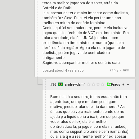
terceira melhor jogadora do server, atrás da
Bstrdd e da Daiki.
Isla: apesar de ter o maior impacto como duelista,
também faz Skye. Eu citei ela por ter uma das
melhores miras do cenário feminino.
Conir: aqui foi seu maior erro, porque ela inclusive
jogou qualifier fechado de VCT em time misto. Pra
falar a verdade, ela é a ÚNICA jogadora com
experiência em time misto do mundo (que seja
tier 1 ou 2 da região). Agora ela está jogando de
duelista, porém jogava de controladora
antigamente.
Sugiro vc acompanhar melhor o cenário cara.
reply
link
posted
about 4 years ago
•
#36
andrewdamf
-4
Frags
+
–
Bom e aí tá o seu erro, todas essas não tem
agente fixo, sempre mudam por algum
motivo, preciso falar que iria dar merda? As
únicas que eu vejo realmente sendo como
ajuda pra liquid seria a isa (nem sei porque
você falou de flex, ela é a melhor
controladora br, já joguei com ela na ranked,
mas como support pro time é bem ruimzinha)
ou a isla q é a realmente melhor flex, apesar