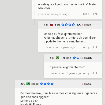
Aonde que a liquid tem mulher na line? Mete
o louco n
reply
link
posted
about 4 years ago
•
#41
Bog
1
Frags
+
–
Onde q eu falei q tem mulher
Ahushaushsushs … misto eh quer dizer
q pode ter homens e mulheres …
reply
link
posted
about 4 years ago
•
#45
Pezinho
0
Frags
+
–
o pessoal é ignorante msm
reply
link
posted
about 4 years ago
•
#25
rhp32
3
Frags
+
–
Do mesmo nível, não. Mas vamos citar algumas jogadoras
que são boas opções:
Mittens da SH
Isa da GL Purple