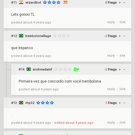
#11
wizardbot
0
Frags
+
–
Lets goooo TL
reply
link
posted
about 4 years ago
•
#12
trembolonaRage
-2
Frags
+
–
que espanco
reply
link
posted
about 4 years ago
•
#14
andrewdamf
-2
Frags
+
–
Primeira vez que concordo com você trembolona
reply
link
posted
about 4 years ago
•
#13
rhp32
1
Frags
+
–
.
reply
link
posted
about 4 years ago
⋅
edited
about 4 years ago
•