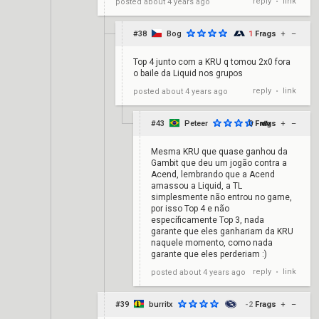
reply
link
posted
about 4 years ago
•
#38
Bog
1
Frags
+
–
Top 4 junto com a KRU q tomou 2x0 fora
o baile da Liquid nos grupos
reply
link
posted
about 4 years ago
•
#43
Peteer
0
Frags
+
–
Mesma KRU que quase ganhou da
Gambit que deu um jogão contra a
Acend, lembrando que a Acend
amassou a Liquid, a TL
simplesmente não entrou no game,
por isso Top 4 e não
específicamente Top 3, nada
garante que eles ganhariam da KRU
naquele momento, como nada
garante que eles perderiam :)
reply
link
posted
about 4 years ago
•
#39
burritx
-2
Frags
+
–