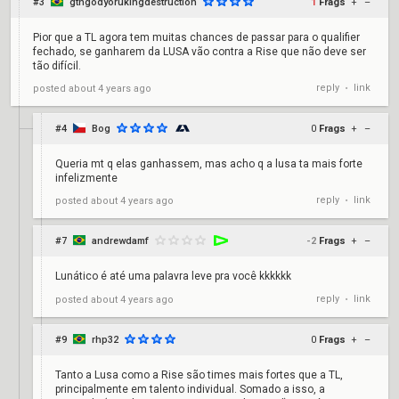
#3
gtngodyorukingdestruction
1
Frags
+
–
Pior que a TL agora tem muitas chances de passar para o qualifier
fechado, se ganharem da LUSA vão contra a Rise que não deve ser
tão difícil.
reply
link
posted
about 4 years ago
•
#4
Bog
0
Frags
+
–
Queria mt q elas ganhassem, mas acho q a lusa ta mais forte
infelizmente
reply
link
posted
about 4 years ago
•
#7
andrewdamf
-2
Frags
+
–
Lunático é até uma palavra leve pra você kkkkkk
reply
link
posted
about 4 years ago
•
#9
rhp32
0
Frags
+
–
Tanto a Lusa como a Rise são times mais fortes que a TL,
principalmente em talento individual. Somado a isso, a