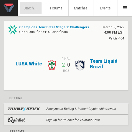
Forums
Matches
Events
Champions Tour Brazil Stage 2: Challengers
March 9, 2022
Open Qualifier #1: Quarterfinals
4:00 PM EST
Patch 4.04
FINAL
Team Liquid
LUSA White
:
2
0
Brazil
BO3
BETTING
Anonymous Betting & Instant Crypto Withdrawals
Sign up for Rainbet for Valorant Bets!
STREAMS