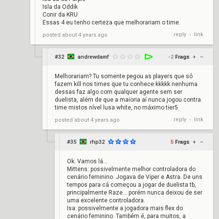
Isla da Oddik
Conir da KRU
Essas 4 eu tenho certeza que melhorariam o time.
reply
link
posted
about 4 years ago
•
#32
andrewdamf
-2
Frags
+
–
Melhorariam? Tu somente pegou as players que só
fazem kill nos times que tu conhece kkkkk nenhuma
dessas faz algo com qualquer agente sem ser
duelista, além de que a maioria aí nunca jogou contra
time mistos nível lusa white, no máximo tier5
reply
link
posted
about 4 years ago
•
#35
rhp32
5
Frags
+
–
Ok. Vamos lá...
Mittens: possivelmente melhor controladora do
cenário feminino. Jogava de Viper e Astra. De uns
tempos para cá começou a jogar de duelista tb,
principalmente Raze... porém nunca deixou de ser
uma excelente controladora.
Isa: possivelmente a jogadora mais flex do
cenário feminino. Também é, para muitos, a