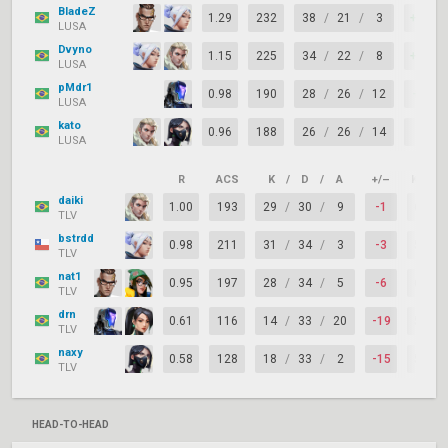
BladeZ
1.29
232
38
/
21
/
3
+17
LUSA
Dvyno
1.15
225
34
/
22
/
8
+12
LUSA
pMdr1
0.98
190
28
/
26
/
12
+2
LUSA
kato
0.96
188
26
/
26
/
14
0
LUSA
R
ACS
K
/
D
/
A
+/–
KAST
daiki
1.00
193
29
/
30
/
9
-1
60%
TLV
bstrdd
0.98
211
31
/
34
/
3
-3
51%
TLV
nat1
0.95
197
28
/
34
/
5
-6
65%
TLV
drn
0.61
116
14
/
33
/
20
-19
56%
TLV
naxy
0.58
128
18
/
33
/
2
-15
56%
TLV
HEAD-TO-HEAD