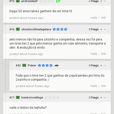
#15
andrewdamf
-2
Frags
+
–
Daqui 50 anos talvez ganhem de um time t3
reply
link
posted
about 4 years ago
•
#16
vibradorultimategalaxy
0
Frags
+
–
pelo menos não foi para zézinho e companhia, dessa vez foi para
um time tier 2 que pelo menos ganha um vale alimento, transporte e
skin. A evolução tá vindo.
reply
link
posted
about 4 years ago
•
#42
Peteer
0
Frags
+
–
Foda que o time tier 2 que ganhou da Liquid perdeu pro time do
Zezinho e companhia :/
reply
link
posted
about 4 years ago
•
#17
trembolonaRage
0
Frags
+
–
cade o textao da tayhuhu?