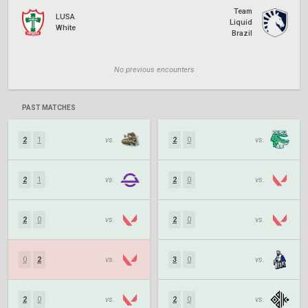
Team
LUSA
Liquid
White
Brazil
No previous encounters
PAST MATCHES
2
1
vs.
2
0
vs.
2
1
vs.
2
0
vs.
2
0
vs.
2
0
vs.
0
2
vs.
3
0
vs.
2
0
vs.
2
0
vs.