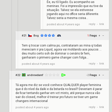
Ée, eu tô ligado. Eu acompanho as
meninas. Foi a impressão que eu tive da
situação. Talvez se ela estivesse
jogando aqui no office seria diferente.
Talvez seria a mesma coisa...
reply
link
posted
about 4 years ago
•
#21
Bog
1
Frags
+
–
Tem q trocar com calma po, contrataram as mina q todas
mereciam ir pra Liquid, agora vai moldando aos poucos …
deu muito certo soh de dominar o cenário br fem,
ganharam o primeiro game changer com folga…
reply
link
posted
about 4 years ago
•
#22
andrewdamf
-2
Frags
+
–
Tá agora me diz se você conhece QUALQUER player feminina
que é do nível da daiki e da bstarda no brasil? Deveriam é parar
de ficar tentando ganhar em vct misto, até porque nunca vão
sair do closed, melhor é treinar pro futuro se tiver um game
changers internacional
reply
link
posted
about 4 years ago
•