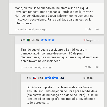
Mano, eu falei isso quando anunciaram a line na Liquid.
Deveriam ter contratado apenas a Bstrdd e a Daiki, talvez a
Nat1 por ser IGL naquela época. Não tem como competir no
misto com esse elenco. Falta qualidade para as outras 3,
infelizmente.
reply
link
posted
about 4 years ago
•
#20
rhp32
1
Frags
+
–
Tirando que chega a ser bizarro a Bstrdd jogar um
campeonato importante desse com 80 de ping.
Sinceramente, dá a impressão que nem a Liquid, nem elas,
acreditavam na classificação.
reply
link
posted
about 4 years ago
•
#23
Bog
0
Frags
+
–
Liquid n se importa n … soh levou elas pra Europa
ahsuahussh… bstrdd jogou do Chile por escolha dela
(ela estava de mudança de cidade no Chile) , a Liquid
tem um office em sp, oferece moradia, cozinheiro e
tudo q precisar …