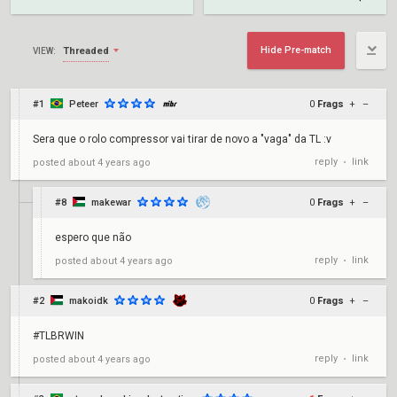
Hide Pre-match
Threaded
VIEW:
#1
Peteer
0
Frags
+
–
Sera que o rolo compressor vai tirar de novo a "vaga" da TL :v
reply
link
posted
about 4 years ago
•
#8
makewar
0
Frags
+
–
espero que não
reply
link
posted
about 4 years ago
•
#2
makoidk
0
Frags
+
–
#TLBRWIN
reply
link
posted
about 4 years ago
•