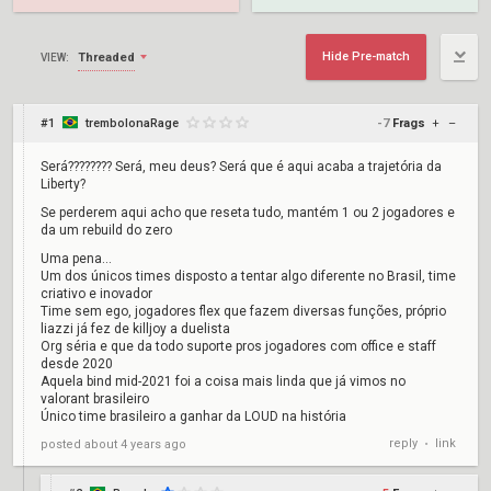
Hide Pre-match
Threaded
VIEW:
#1
trembolonaRage
-7
Frags
+
–
Será???????? Será, meu deus? Será que é aqui acaba a trajetória da
Liberty?
Se perderem aqui acho que reseta tudo, mantém 1 ou 2 jogadores e
da um rebuild do zero
Uma pena...
Um dos únicos times disposto a tentar algo diferente no Brasil, time
criativo e inovador
Time sem ego, jogadores flex que fazem diversas funções, próprio
liazzi já fez de killjoy a duelista
Org séria e que da todo suporte pros jogadores com office e staff
desde 2020
Aquela bind mid-2021 foi a coisa mais linda que já vimos no
valorant brasileiro
Único time brasileiro a ganhar da LOUD na história
reply
link
posted
about 4 years ago
•