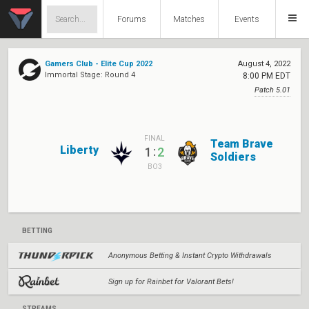
Forums
Matches
Events
Gamers Club - Elite Cup 2022
August 4, 2022
Immortal Stage: Round 4
8:00 PM EDT
Patch 5.01
FINAL
Team Brave
Liberty
:
1
2
Soldiers
BO3
BETTING
Anonymous Betting & Instant Crypto Withdrawals
Sign up for Rainbet for Valorant Bets!
STREAMS