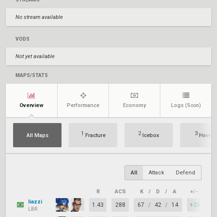
No stream available
VODS
Not yet available
MAPS/STATS
Overview
Performance
Economy
Logs
(Soon)
1
2
3
All Maps
Fracture
Icebox
Haven
All
Attack
Defend
R
ACS
K
/
D
/
A
+/–
KA
liazzi
1.43
288
67
/
42
/
14
+25
7
LBR