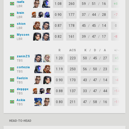
raafa
1.08
260
59
/
51
/
16
+8
7
LBR
krain
0.90
177
37
/
44
/
28
-7
8
LBR
shion
0.87
178
45
/
45
/
14
0
7
LBR
Myssen
0.82
161
39
/
47
/
17
-8
6
LBR
R
ACS
K
/
D
/
A
+/–
K
zaninZS
1.20
223
50
/
45
/
27
+5
7
TBS
cortezia
1.19
250
56
/
50
/
23
+6
7
TBS
Faelzin
0.90
170
43
/
47
/
14
-4
7
TBS
depppx
0.88
137
33
/
47
/
44
-14
7
TBS
Askia
0.80
211
47
/
58
/
16
-11
7
TBS
HEAD-TO-HEAD