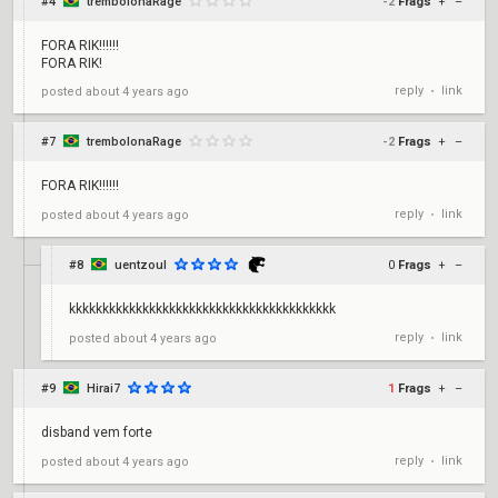
#4
trembolonaRage
-2
Frags
+
–
FORA RIK!!!!!!
FORA RIK!
reply
link
posted
about 4 years ago
•
#7
trembolonaRage
-2
Frags
+
–
FORA RIK!!!!!!
reply
link
posted
about 4 years ago
•
#8
uentzoul
0
Frags
+
–
kkkkkkkkkkkkkkkkkkkkkkkkkkkkkkkkkkkkkkkk
reply
link
posted
about 4 years ago
•
#9
Hirai7
1
Frags
+
–
disband vem forte
reply
link
posted
about 4 years ago
•