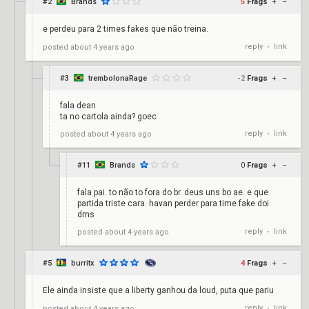
#2
Brands
5
Frags
+
–
e perdeu para 2 times fakes que não treina.
reply
link
posted
about 4 years ago
•
#3
trembolonaRage
-2
Frags
+
–
fala dean
ta no cartola ainda? goec
reply
link
posted
about 4 years ago
•
#11
Brands
0
Frags
+
–
fala pai. to não to fora do br. deus uns bo ae. e que
partida triste cara. havan perder para time fake doi
dms
reply
link
posted
about 4 years ago
•
#5
burritx
4
Frags
+
–
Ele ainda insiste que a liberty ganhou da loud, puta que pariu
reply
link
posted
about 4 years ago
•