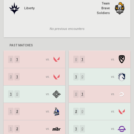
Team
Liberty
Brave
Soldiers
No previous encounters
PAST MATCHES
0
1
vs.
0
1
vs.
0
1
vs.
1
0
vs.
1
0
vs.
0
1
vs.
1
2
vs.
2
0
vs.
1
2
vs.
1
0
vs.