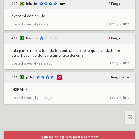
#10
inlucid
0
Frags
+
–
exposed do tier 1 br
reply
link
posted
about 4 years ago
•
#13
Brands
1
Frags
+
–
fala pai. to não to fora do br. deus uns bo ae. e que partida triste
cara. havan perder para time fake doi dms
reply
link
posted
about 4 years ago
•
#14
p1lot
0
Frags
+
–
DISBAND
reply
link
posted
about 4 years ago
•
Sign up or log in to post a comment