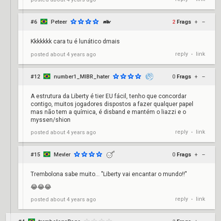
#6
Peteer
2
Frags
+
–
Kkkkkkk cara tu é lunático dmais
reply
link
posted
about 4 years ago
•
#12
number1_MIBR_hater
0
Frags
+
–
A estrutura da Liberty é tier EU fácil, tenho que concordar
contigo, muitos jogadores dispostos a fazer qualquer papel
mas não tem a química, é disband e mantém o liazzi e o
myssen/shion
reply
link
posted
about 4 years ago
•
#15
Mevler
0
Frags
+
–
Trembolona sabe muito... "Liberty vai encantar o mundo!!"
😂😂😂
reply
link
posted
about 4 years ago
•